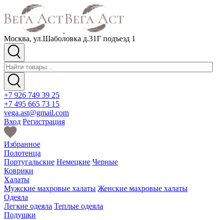
Москва, ул.Шаболовка д.31Г подъезд 1
+7 926 749 39 25
+7 495 665 73 15
vega.ast@gmail.com
Вход
Регистрация
Избранное
Полотенца
Португальские
Немецкие
Черные
Коврики
Халаты
Мужские махровые халаты
Женские махровые халаты
Одеяла
Легкие одеяла
Теплые одеяла
Подушки