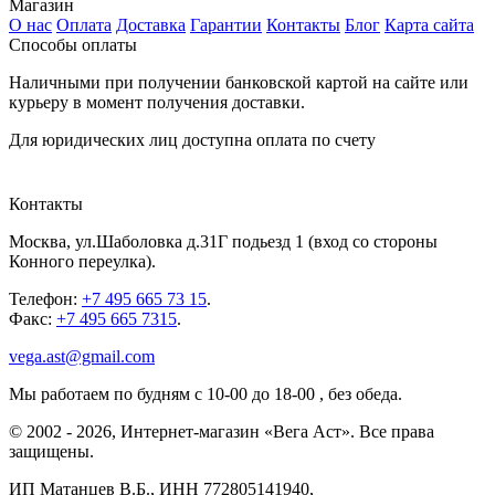
Магазин
О нас
Оплата
Доставка
Гарантии
Контакты
Блог
Карта сайта
Способы оплаты
Наличными при получении банковской картой на сайте или
курьеру в момент получения доставки.
Для юридических лиц доступна оплата по счету
Контакты
Москва
,
ул.Шаболовка д.31Г подьезд 1
(вход со стороны
Конного переулка).
Телефон:
+7 495 665 73 15
.
Факс:
+7 495 665 7315
.
vega.ast@gmail.com
Мы работаем
по будням с 10-00 до 18-00
, без обеда.
©
2002
-
2026
, Интернет-магазин «Вега Аст». Все права
защищены.
ИП Матанцев В.Б.,
ИНН 772805141940
,