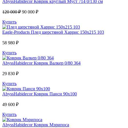
AbyssHabidecor
Коврик круглый Муст 714 0/130 см
120 000 ₽
90 000 ₽
Купить
Eagle-Products
Плед шерстяной Харрис 150х215 103
58 980 ₽
Купить
AbyssHabidecor
Коврик Валкер 0/80 364
29 830 ₽
Купить
AbyssHabidecor
Коврик Панси 90х100
49 600 ₽
Купить
AbyssHabidecor
Коврик Мэрипоса