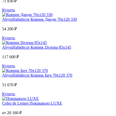
71 830 ₽
Купить
AbyssHabidecor
Коврик Данди 70х120 330
54 200 ₽
Купить
AbyssHabidecor
Коврик Целора 85х145
117 600 ₽
Купить
AbyssHabidecor
Коврик Бич 70х120 370
51 670 ₽
Купить
Celso de Lemos
Покрывало LUXE
от 20 160 ₽