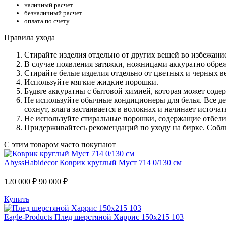
наличный расчет
безналичный расчет
оплата по счету
Правила ухода
Стирайте изделия отдельно от других вещей во избежани
В случае появления затяжки, ножницами аккуратно обреж
Стирайте белые изделия отдельно от цветных и черных в
Используйте мягкие жидкие порошки.
Будьте аккуратны с бытовой химией, которая может соде
Не используйте обычные кондиционеры для белья. Все де
сохнут, влага застаивается в волокнах и начинает источа
Не используйте стиральные порошки, содержащие отбели
Придерживайтесь рекомендаций по уходу на бирке. Соблю
С этим товаром часто покупают
AbyssHabidecor
Коврик круглый Муст 714 0/130 см
120 000 ₽
90 000 ₽
Купить
Eagle-Products
Плед шерстяной Харрис 150х215 103