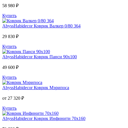
58 980 ₽
Купить
AbyssHabidecor
Коврик Валкер 0/80 364
29 830 ₽
Купить
AbyssHabidecor
Коврик Панси 90х100
49 600 ₽
Купить
AbyssHabidecor
Коврик Мэрипоса
от 27 320 ₽
Купить
AbyssHabidecor
Коврик Инфинити 70х160