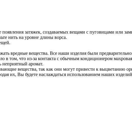
е появления затяжек, создаваемых вещами с пуговицами или зам
ьте нить на уровне длины ворса.
ещей.
ржать вредные вещества. Все наши изделия были предварительн
ло в том, что из-за контакта с обычным кондиционером махрова
ть неприятный аромат.
вающие вещества, так как они могут привести к выцветанию ор
дая их, Вы будете наслаждаться использованием наших изделий 