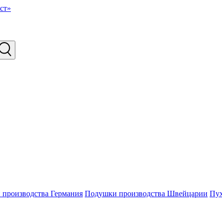
производства Германия
Подушки производства Швейцарии
Пу