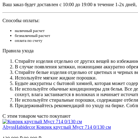
Ваш заказ будет доставлен с 10:00 до 19:00 в течение 1-2х дне
Способы оплаты:
наличный расчет
безналичный расчет
оплата по счету
Правила ухода
Стирайте изделия отдельно от других вещей во избежани
В случае появления затяжки, ножницами аккуратно обреж
Стирайте белые изделия отдельно от цветных и черных в
Используйте мягкие жидкие порошки.
Будьте аккуратны с бытовой химией, которая может соде
Не используйте обычные кондиционеры для белья. Все де
сохнут, влага застаивается в волокнах и начинает источа
Не используйте стиральные порошки, содержащие отбели
Придерживайтесь рекомендаций по уходу на бирке. Соблю
С этим товаром часто покупают
AbyssHabidecor
Коврик круглый Муст 714 0/130 см