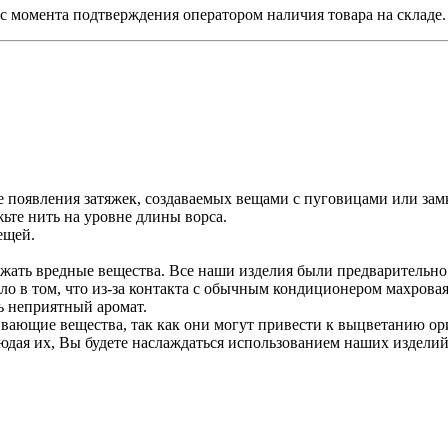
й, с момента подтверждения оператором наличия товара на складе.
е появления затяжек, создаваемых вещами с пуговицами или зам
ьте нить на уровне длины ворса.
ещей.
ржать вредные вещества. Все наши изделия были предварительн
ло в том, что из-за контакта с обычным кондиционером махрова
ть неприятный аромат.
вающие вещества, так как они могут привести к выцветанию ор
дая их, Вы будете наслаждаться использованием наших изделий 