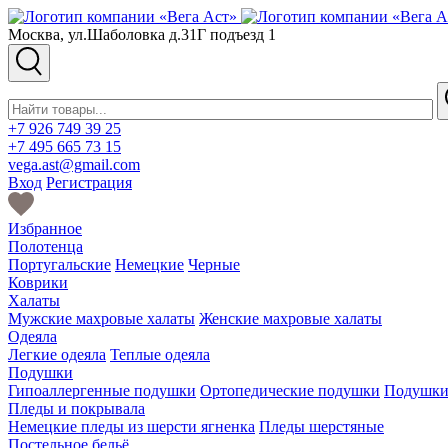
Москва, ул.Шаболовка д.31Г подъезд 1
+7 926 749 39 25
+7 495 665 73 15
vega.ast@gmail.com
Вход
Регистрация
Избранное
Полотенца
Португальские
Немецкие
Черные
Коврики
Халаты
Мужские махровые халаты
Женские махровые халаты
Одеяла
Легкие одеяла
Теплые одеяла
Подушки
Гипоаллергенные подушки
Ортопедические подушки
Подушки 
Пледы и покрывала
Немецкие пледы из шерсти ягненка
Пледы шерстяные
Постельное бельё