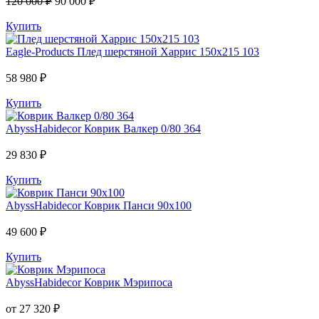
120 000 ₽
90 000 ₽
Купить
Eagle-Products
Плед шерстяной Харрис 150х215 103
58 980 ₽
Купить
AbyssHabidecor
Коврик Валкер 0/80 364
29 830 ₽
Купить
AbyssHabidecor
Коврик Панси 90х100
49 600 ₽
Купить
AbyssHabidecor
Коврик Мэрипоса
от 27 320 ₽