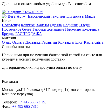
Доставка и оплата любым удобным для Вас способом
Каталог
Полотенца
Коврики
Халаты
Одеяла
Подушки
Пледы
Постельное бельё
Тапочки домашние
Пляжные полотенца
Бренды
РАСПРОДАЖА
Магазин
О нас
Оплата
Доставка
Гарантии
Контакты
Блог
Карта сайта
Способы оплаты
Наличными при получении банковской картой на сайте или
курьеру в момент получения доставки.
Для юридических лиц доступна оплата по счету
Контакты
Москва
,
ул.Шаболовка д.31Г подьезд 1
(вход со стороны
Конного переулка).
Телефон:
+7 495 665 73 15
.
Факс:
+7 495 665 7315
.