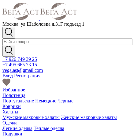
Москва, ул.Шаболовка д.31Г подъезд 1
+7 926 749 39 25
+7 495 665 73 15
vega.ast@gmail.com
Вход
Регистрация
Избранное
Полотенца
Португальские
Немецкие
Черные
Коврики
Халаты
Мужские махровые халаты
Женские махровые халаты
Одеяла
Легкие одеяла
Теплые одеяла
Подушки