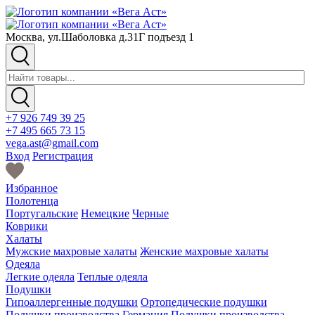
Москва, ул.Шаболовка д.31Г подъезд 1
+7 926 749 39 25
+7 495 665 73 15
vega.ast@gmail.com
Вход
Регистрация
Избранное
Полотенца
Португальские
Немецкие
Черные
Коврики
Халаты
Мужские махровые халаты
Женские махровые халаты
Одеяла
Легкие одеяла
Теплые одеяла
Подушки
Гипоаллергенные подушки
Ортопедические подушки
Подушки производства Германия
Подушки производства