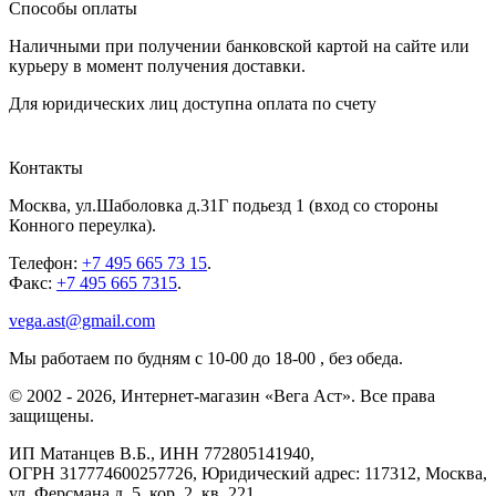
Способы оплаты
Наличными при получении банковской картой на сайте или
курьеру в момент получения доставки.
Для юридических лиц доступна оплата по счету
Контакты
Москва
,
ул.Шаболовка д.31Г подьезд 1
(вход со стороны
Конного переулка).
Телефон:
+7 495 665 73 15
.
Факс:
+7 495 665 7315
.
vega.ast@gmail.com
Мы работаем
по будням с 10-00 до 18-00
, без обеда.
©
2002
-
2026
, Интернет-магазин «Вега Аст». Все права
защищены.
ИП Матанцев В.Б.,
ИНН 772805141940
,
ОГРН 317774600257726
, Юридический адрес: 117312, Москва,
ул. Ферсмана д. 5, кор. 2, кв. 221