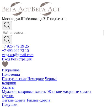
Москва, ул.Шаболовка д.31Г подъезд 1
+7 926 749 39 25
+7 495 665 73 15
vega.ast@gmail.com
Вход
Регистрация
Избранное
Полотенца
Португальские
Немецкие
Черные
Коврики
Халаты
Мужские махровые халаты
Женские махровые халаты
Одеяла
Легкие одеяла
Теплые одеяла
Подушки