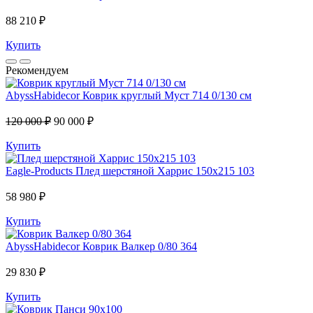
88 210 ₽
Купить
Рекомендуем
AbyssHabidecor
Коврик круглый Муст 714 0/130 см
120 000 ₽
90 000 ₽
Купить
Eagle-Products
Плед шерстяной Харрис 150х215 103
58 980 ₽
Купить
AbyssHabidecor
Коврик Валкер 0/80 364
29 830 ₽
Купить