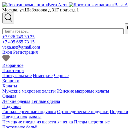
Москва, ул.Шаболовка д.31Г подъезд 1
+7 926 749 39 25
+7 495 665 73 15
vega.ast@gmail.com
Вход
Регистрация
Избранное
Полотенца
Португальские
Немецкие
Черные
Коврики
Халаты
Мужские махровые халаты
Женские махровые халаты
Одеяла
Легкие одеяла
Теплые одеяла
Подушки
Гипоаллергенные подушки
Ортопедические подушки
Подушки 
Пледы и покрывала
Немецкие пледы из шерсти ягненка
Пледы шерстяные
Постельное бельё