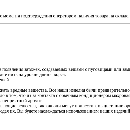
й, с момента подтверждения оператором наличия товара на складе.
е появления затяжек, создаваемых вещами с пуговицами или зам
ьте нить на уровне длины ворса.
ещей.
ржать вредные вещества. Все наши изделия были предварительн
ло в том, что из-за контакта с обычным кондиционером махрова
ть неприятный аромат.
вающие вещества, так как они могут привести к выцветанию ор
дая их, Вы будете наслаждаться использованием наших изделий 