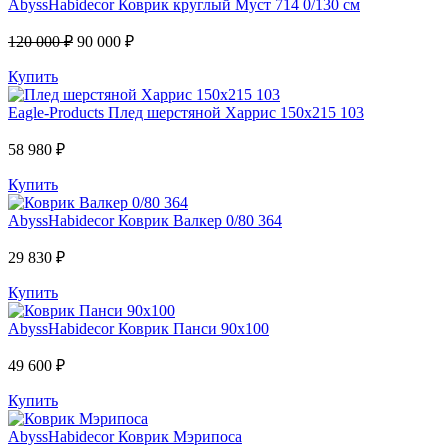
AbyssHabidecor
Коврик круглый Муст 714 0/130 см
120 000 ₽
90 000 ₽
Купить
Eagle-Products
Плед шерстяной Харрис 150х215 103
58 980 ₽
Купить
AbyssHabidecor
Коврик Валкер 0/80 364
29 830 ₽
Купить
AbyssHabidecor
Коврик Панси 90х100
49 600 ₽
Купить
AbyssHabidecor
Коврик Мэрипоса