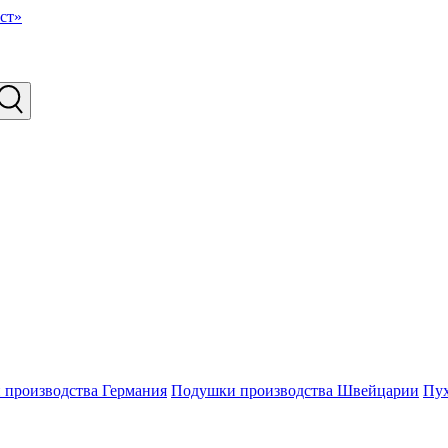
производства Германия
Подушки производства Швейцарии
Пу