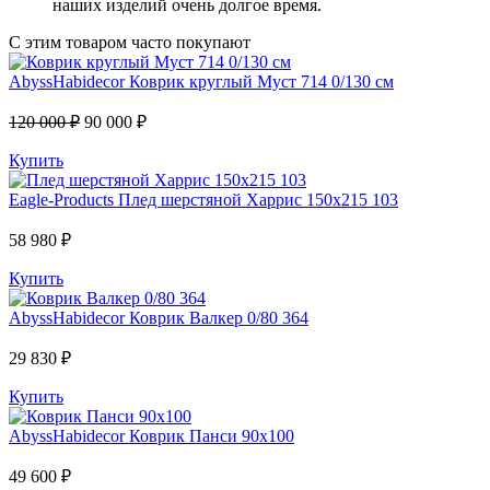
наших изделий очень долгое время.
С этим товаром часто покупают
AbyssHabidecor
Коврик круглый Муст 714 0/130 см
120 000 ₽
90 000 ₽
Купить
Eagle-Products
Плед шерстяной Харрис 150х215 103
58 980 ₽
Купить
AbyssHabidecor
Коврик Валкер 0/80 364
29 830 ₽
Купить
AbyssHabidecor
Коврик Панси 90х100
49 600 ₽