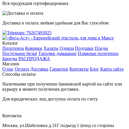
Вся продукция сертифицирована
Доставка и оплата любым удобным для Вас способом
Каталог
Полотенца
Коврики
Халаты
Одеяла
Подушки
Пледы
Постельное бельё
Тапочки домашние
Пляжные полотенца
Бренды
РАСПРОДАЖА
Магазин
О нас
Оплата
Доставка
Гарантии
Контакты
Блог
Карта сайта
Способы оплаты
Наличными при получении банковской картой на сайте или
курьеру в момент получения доставки.
Для юридических лиц доступна оплата по счету
Контакты
Москва
,
ул.Шаболовка д.31Г подьезд 1
(вход со стороны