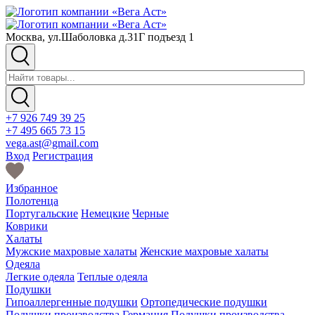
Москва, ул.Шаболовка д.31Г подъезд 1
+7 926 749 39 25
+7 495 665 73 15
vega.ast@gmail.com
Вход
Регистрация
Избранное
Полотенца
Португальские
Немецкие
Черные
Коврики
Халаты
Мужские махровые халаты
Женские махровые халаты
Одеяла
Легкие одеяла
Теплые одеяла
Подушки
Гипоаллергенные подушки
Ортопедические подушки
Подушки производства Германия
Подушки производства