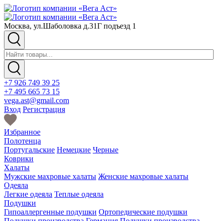
Москва, ул.Шаболовка д.31Г подъезд 1
+7 926 749 39 25
+7 495 665 73 15
vega.ast@gmail.com
Вход
Регистрация
Избранное
Полотенца
Португальские
Немецкие
Черные
Коврики
Халаты
Мужские махровые халаты
Женские махровые халаты
Одеяла
Легкие одеяла
Теплые одеяла
Подушки
Гипоаллергенные подушки
Ортопедические подушки
Подушки производства Германия
Подушки производства