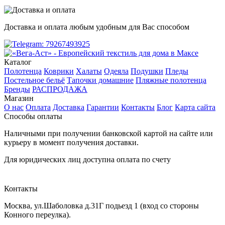
Доставка и оплата любым удобным для Вас способом
Каталог
Полотенца
Коврики
Халаты
Одеяла
Подушки
Пледы
Постельное бельё
Тапочки домашние
Пляжные полотенца
Бренды
РАСПРОДАЖА
Магазин
О нас
Оплата
Доставка
Гарантии
Контакты
Блог
Карта сайта
Способы оплаты
Наличными при получении банковской картой на сайте или
курьеру в момент получения доставки.
Для юридических лиц доступна оплата по счету
Контакты
Москва
,
ул.Шаболовка д.31Г подьезд 1
(вход со стороны
Конного переулка).