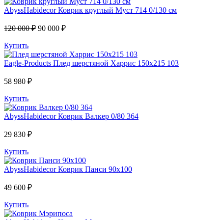
AbyssHabidecor
Коврик круглый Муст 714 0/130 см
120 000 ₽
90 000 ₽
Купить
Eagle-Products
Плед шерстяной Харрис 150х215 103
58 980 ₽
Купить
AbyssHabidecor
Коврик Валкер 0/80 364
29 830 ₽
Купить
AbyssHabidecor
Коврик Панси 90х100
49 600 ₽
Купить