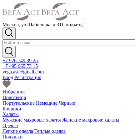
Москва, ул.Шаболовка д.31Г подъезд 1
+7 926 749 39 25
+7 495 665 73 15
vega.ast@gmail.com
Вход
Регистрация
Избранное
Полотенца
Португальские
Немецкие
Черные
Коврики
Халаты
Мужские махровые халаты
Женские махровые халаты
Одеяла
Легкие одеяла
Теплые одеяла
Подушки