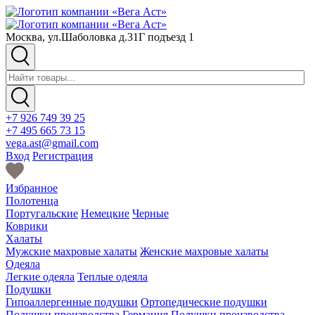
Москва, ул.Шаболовка д.31Г подъезд 1
+7 926 749 39 25
+7 495 665 73 15
vega.ast@gmail.com
Вход
Регистрация
Избранное
Полотенца
Португальские
Немецкие
Черные
Коврики
Халаты
Мужские махровые халаты
Женские махровые халаты
Одеяла
Легкие одеяла
Теплые одеяла
Подушки
Гипоаллергенные подушки
Ортопедические подушки
Подушки производства Германия
Подушки производства