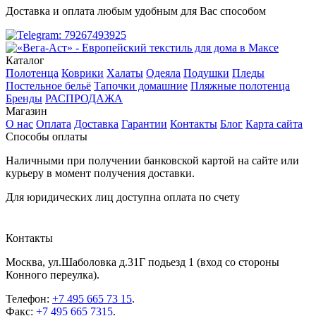
Доставка и оплата любым удобным для Вас способом
Каталог
Полотенца
Коврики
Халаты
Одеяла
Подушки
Пледы
Постельное бельё
Тапочки домашние
Пляжные полотенца
Бренды
РАСПРОДАЖА
Магазин
О нас
Оплата
Доставка
Гарантии
Контакты
Блог
Карта сайта
Способы оплаты
Наличными при получении банковской картой на сайте или
курьеру в момент получения доставки.
Для юридических лиц доступна оплата по счету
Контакты
Москва
,
ул.Шаболовка д.31Г подьезд 1
(вход со стороны
Конного переулка).
Телефон:
+7 495 665 73 15
.
Факс:
+7 495 665 7315
.