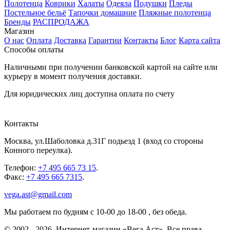
Полотенца
Коврики
Халаты
Одеяла
Подушки
Пледы
Постельное бельё
Тапочки домашние
Пляжные полотенца
Бренды
РАСПРОДАЖА
Магазин
О нас
Оплата
Доставка
Гарантии
Контакты
Блог
Карта сайта
Способы оплаты
Наличными при получении банковской картой на сайте или
курьеру в момент получения доставки.
Для юридических лиц доступна оплата по счету
Контакты
Москва
,
ул.Шаболовка д.31Г подьезд 1
(вход со стороны
Конного переулка).
Телефон:
+7 495 665 73 15
.
Факс:
+7 495 665 7315
.
vega.ast@gmail.com
Мы работаем
по будням с 10-00 до 18-00
, без обеда.
©
2002
-
2026
, Интернет-магазин «Вега Аст». Все права