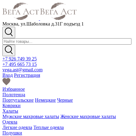
Москва, ул.Шаболовка д.31Г подъезд 1
+7 926 749 39 25
+7 495 665 73 15
vega.ast@gmail.com
Вход
Регистрация
Избранное
Полотенца
Португальские
Немецкие
Черные
Коврики
Халаты
Мужские махровые халаты
Женские махровые халаты
Одеяла
Легкие одеяла
Теплые одеяла
Подушки