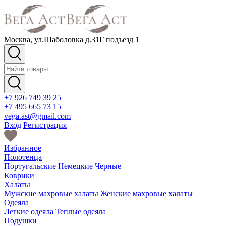
Москва, ул.Шаболовка д.31Г подъезд 1
+7 926 749 39 25
+7 495 665 73 15
vega.ast@gmail.com
Вход
Регистрация
Избранное
Полотенца
Португальские
Немецкие
Черные
Коврики
Халаты
Мужские махровые халаты
Женские махровые халаты
Одеяла
Легкие одеяла
Теплые одеяла
Подушки