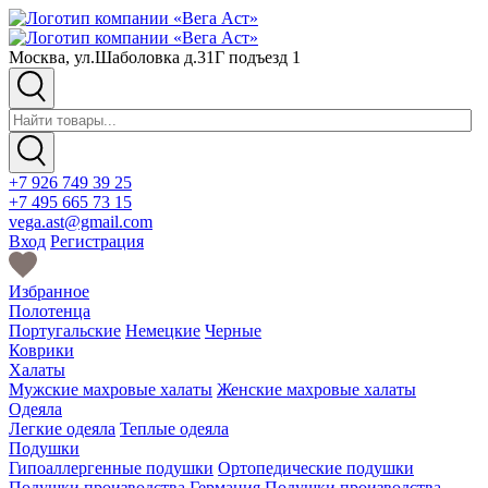
Москва, ул.Шаболовка д.31Г подъезд 1
+7 926 749 39 25
+7 495 665 73 15
vega.ast@gmail.com
Вход
Регистрация
Избранное
Полотенца
Португальские
Немецкие
Черные
Коврики
Халаты
Мужские махровые халаты
Женские махровые халаты
Одеяла
Легкие одеяла
Теплые одеяла
Подушки
Гипоаллергенные подушки
Ортопедические подушки
Подушки производства Германия
Подушки производства