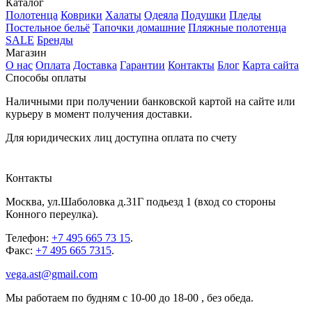
Каталог
Полотенца
Коврики
Халаты
Одеяла
Подушки
Пледы
Постельное бельё
Тапочки домашние
Пляжные полотенца
SALE
Бренды
Магазин
О нас
Оплата
Доставка
Гарантии
Контакты
Блог
Карта сайта
Способы оплаты
Наличными при получении банковской картой на сайте или
курьеру в момент получения доставки.
Для юридических лиц доступна оплата по счету
Контакты
Москва
,
ул.Шаболовка д.31Г подьезд 1
(вход со стороны
Конного переулка).
Телефон:
+7 495 665 73 15
.
Факс:
+7 495 665 7315
.
vega.ast@gmail.com
Мы работаем
по будням с 10-00 до 18-00
, без обеда.