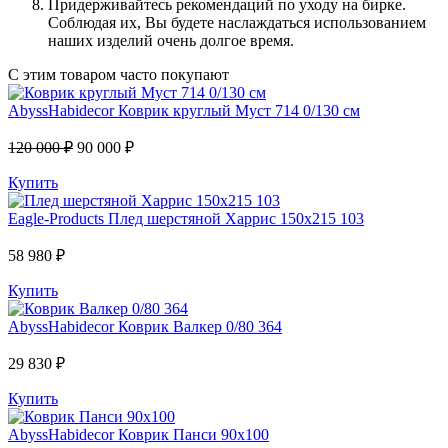
Придерживайтесь рекомендаций по уходу на бирке.
Соблюдая их, Вы будете наслаждаться использованием
наших изделий очень долгое время.
С этим товаром часто покупают
AbyssHabidecor
Коврик круглый Муст 714 0/130 см
120 000 ₽
90 000 ₽
Купить
Eagle-Products
Плед шерстяной Харрис 150х215 103
58 980 ₽
Купить
AbyssHabidecor
Коврик Валкер 0/80 364
29 830 ₽
Купить
AbyssHabidecor
Коврик Панси 90х100