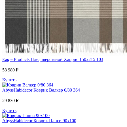
Eagle-Products
Плед шерстяной Харрис 150х215 103
58 980 ₽
Купить
AbyssHabidecor
Коврик Валкер 0/80 364
29 830 ₽
Купить
AbyssHabidecor
Коврик Панси 90х100