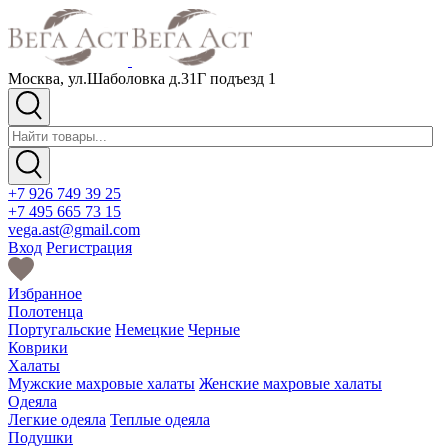
Москва, ул.Шаболовка д.31Г подъезд 1
+7 926 749 39 25
+7 495 665 73 15
vega.ast@gmail.com
Вход
Регистрация
Избранное
Полотенца
Португальские
Немецкие
Черные
Коврики
Халаты
Мужские махровые халаты
Женские махровые халаты
Одеяла
Легкие одеяла
Теплые одеяла
Подушки