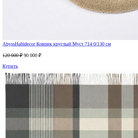
AbyssHabidecor
Коврик круглый Муст 714 0/130 см
120 000 ₽
90 000 ₽
Купить