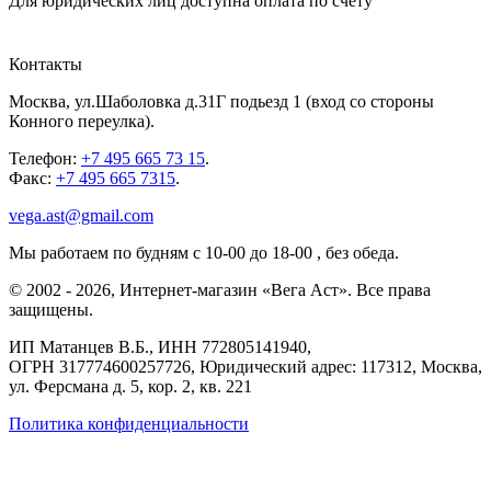
Для юридических лиц доступна оплата по счету
Контакты
Москва
,
ул.Шаболовка д.31Г подьезд 1
(вход со стороны
Конного переулка).
Телефон:
+7 495 665 73 15
.
Факс:
+7 495 665 7315
.
vega.ast@gmail.com
Мы работаем
по будням с 10-00 до 18-00
, без обеда.
©
2002
-
2026
, Интернет-магазин «Вега Аст». Все права
защищены.
ИП Матанцев В.Б.,
ИНН 772805141940
,
ОГРН 317774600257726
, Юридический адрес: 117312, Москва,
ул. Ферсмана д. 5, кор. 2, кв. 221
Политика конфиденциальности