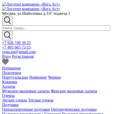
Москва, ул.Шаболовка д.31Г подъезд 1
+7 926 749 39 25
+7 495 665 73 15
vega.ast@gmail.com
Вход
Регистрация
Избранное
Полотенца
Португальские
Немецкие
Черные
Коврики
Халаты
Мужские махровые халаты
Женские махровые халаты
Одеяла
Легкие одеяла
Теплые одеяла
Подушки
Гипоаллергенные подушки
Ортопедические подушки
Подушки производства Германия
Подушки производства