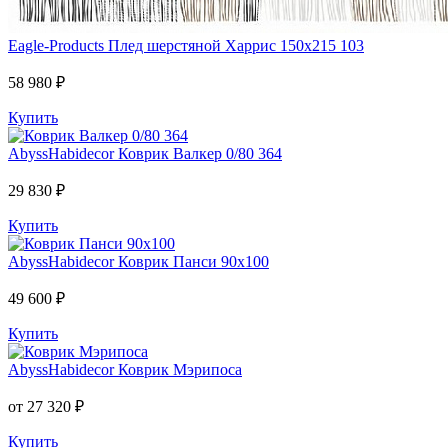
Eagle-Products
Плед шерстяной Харрис 150х215 103
58 980 ₽
Купить
AbyssHabidecor
Коврик Валкер 0/80 364
29 830 ₽
Купить
AbyssHabidecor
Коврик Панси 90х100
49 600 ₽
Купить
AbyssHabidecor
Коврик Мэрипоса
от 27 320 ₽
Купить