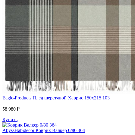
Eagle-Products
Плед шерстяной Харрис 150х215 103
58 980 ₽
Купить
AbyssHabidecor
Коврик Валкер 0/80 364