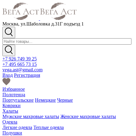
Москва, ул.Шаболовка д.31Г подъезд 1
+7 926 749 39 25
+7 495 665 73 15
vega.ast@gmail.com
Вход
Регистрация
Избранное
Полотенца
Португальские
Немецкие
Черные
Коврики
Халаты
Мужские махровые халаты
Женские махровые халаты
Одеяла
Легкие одеяла
Теплые одеяла
Подушки