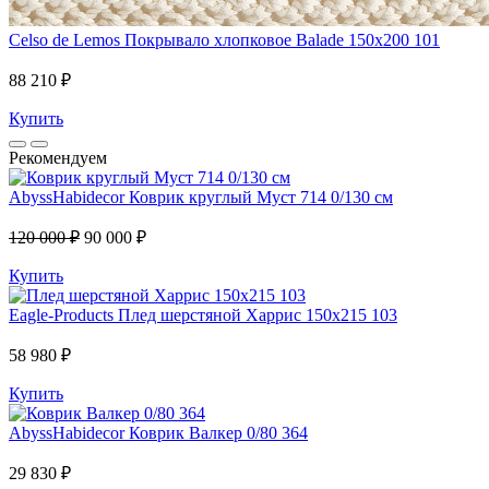
Celso de Lemos
Покрывало хлопковое Balade 150x200 101
88 210 ₽
Купить
Рекомендуем
AbyssHabidecor
Коврик круглый Муст 714 0/130 см
120 000 ₽
90 000 ₽
Купить
Eagle-Products
Плед шерстяной Харрис 150х215 103
58 980 ₽
Купить
AbyssHabidecor
Коврик Валкер 0/80 364
29 830 ₽