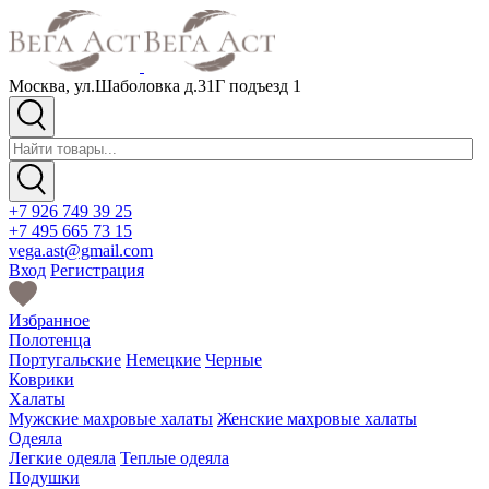
Москва, ул.Шаболовка д.31Г подъезд 1
+7 926 749 39 25
+7 495 665 73 15
vega.ast@gmail.com
Вход
Регистрация
Избранное
Полотенца
Португальские
Немецкие
Черные
Коврики
Халаты
Мужские махровые халаты
Женские махровые халаты
Одеяла
Легкие одеяла
Теплые одеяла
Подушки