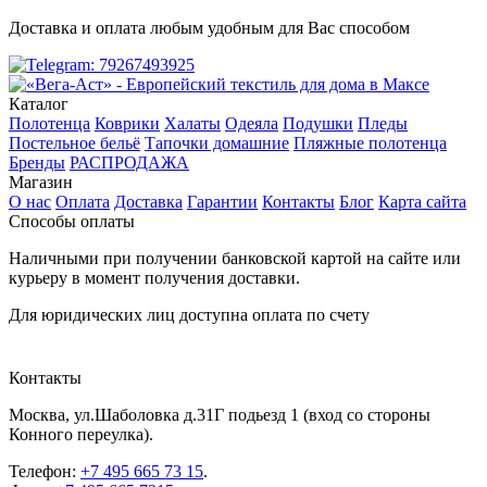
Доставка и оплата любым удобным для Вас способом
Каталог
Полотенца
Коврики
Халаты
Одеяла
Подушки
Пледы
Постельное бельё
Тапочки домашние
Пляжные полотенца
Бренды
РАСПРОДАЖА
Магазин
О нас
Оплата
Доставка
Гарантии
Контакты
Блог
Карта сайта
Способы оплаты
Наличными при получении банковской картой на сайте или
курьеру в момент получения доставки.
Для юридических лиц доступна оплата по счету
Контакты
Москва
,
ул.Шаболовка д.31Г подьезд 1
(вход со стороны
Конного переулка).
Телефон:
+7 495 665 73 15
.