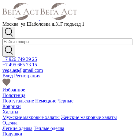
Москва, ул.Шаболовка д.31Г подъезд 1
+7 926 749 39 25
+7 495 665 73 15
vega.ast@gmail.com
Вход
Регистрация
Избранное
Полотенца
Португальские
Немецкие
Черные
Коврики
Халаты
Мужские махровые халаты
Женские махровые халаты
Одеяла
Легкие одеяла
Теплые одеяла
Подушки