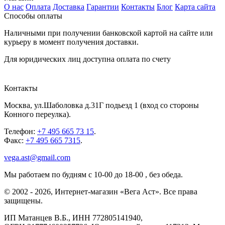
О нас
Оплата
Доставка
Гарантии
Контакты
Блог
Карта сайта
Способы оплаты
Наличными при получении банковской картой на сайте или
курьеру в момент получения доставки.
Для юридических лиц доступна оплата по счету
Контакты
Москва
,
ул.Шаболовка д.31Г подьезд 1
(вход со стороны
Конного переулка).
Телефон:
+7 495 665 73 15
.
Факс:
+7 495 665 7315
.
vega.ast@gmail.com
Мы работаем
по будням с 10-00 до 18-00
, без обеда.
©
2002
-
2026
, Интернет-магазин «Вега Аст». Все права
защищены.
ИП Матанцев В.Б.,
ИНН 772805141940
,