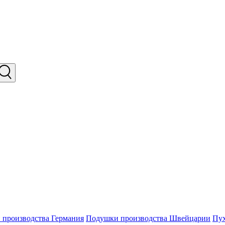
производства Германия
Подушки производства Швейцарии
Пу