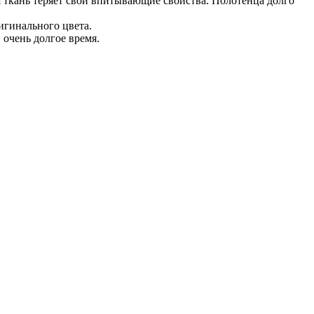
я ткань теряет свои впитывающие свойства. Полотенца долго
игинального цвета.
очень долгое время.