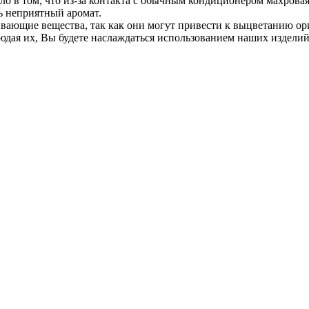
ло в том, что из-за контакта с обычным кондиционером махрова
ть неприятный аромат.
вающие вещества, так как они могут привести к выцветанию ор
дая их, Вы будете наслаждаться использованием наших изделий 