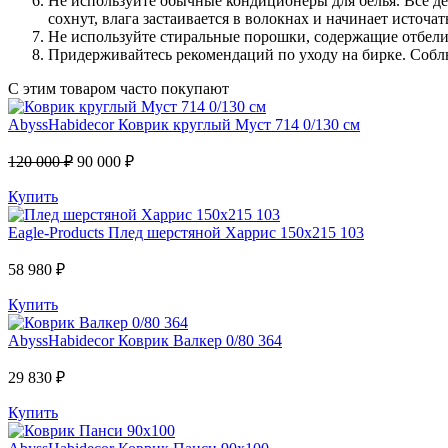
Не используйте обычные кондиционеры для белья. Все де
сохнут, влага застаивается в волокнах и начинает источа
Не используйте стиральные порошки, содержащие отбели
Придерживайтесь рекомендаций по уходу на бирке. Соблю
С этим товаром часто покупают
AbyssHabidecor
Коврик круглый Муст 714 0/130 см
120 000 ₽
90 000 ₽
Купить
Eagle-Products
Плед шерстяной Харрис 150х215 103
58 980 ₽
Купить
AbyssHabidecor
Коврик Валкер 0/80 364
29 830 ₽
Купить