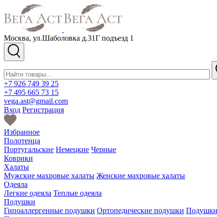
Москва, ул.Шаболовка д.31Г подъезд 1
+7 926 749 39 25
+7 495 665 73 15
vega.ast@gmail.com
Вход
Регистрация
Избранное
Полотенца
Португальские
Немецкие
Черные
Коврики
Халаты
Мужские махровые халаты
Женские махровые халаты
Одеяла
Легкие одеяла
Теплые одеяла
Подушки
Гипоаллергенные подушки
Ортопедические подушки
Подушки 