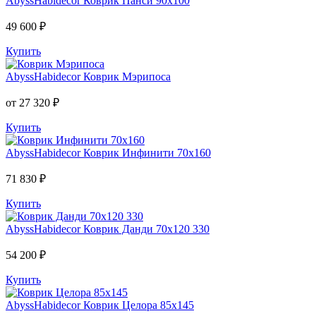
AbyssHabidecor
Коврик Панси 90х100
49 600 ₽
Купить
AbyssHabidecor
Коврик Мэрипоса
от 27 320 ₽
Купить
AbyssHabidecor
Коврик Инфинити 70х160
71 830 ₽
Купить
AbyssHabidecor
Коврик Данди 70х120 330
54 200 ₽
Купить
AbyssHabidecor
Коврик Целора 85х145