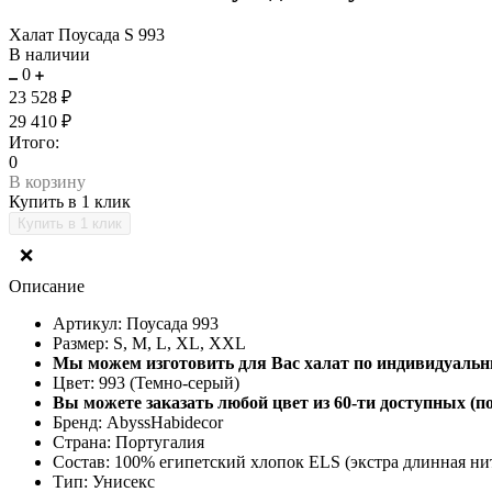
Халат Поусада S 993
В наличии
0
23 528 ₽
29 410 ₽
Итого:
0
В корзину
Купить в 1 клик
❌
Описание
Артикул: Поусада 993
Размер: S, M, L, XL, XXL
Мы можем изготовить для Вас халат по индивидуальн
Цвет: 993 (Темно-серый)
Вы можете заказать любой цвет из 60-ти доступных
(п
Бренд: AbyssHabidecor
Страна: Португалия
Состав: 100% египетский хлопок ELS (экстра длинная ни
Тип: Унисекс