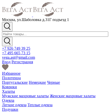
Москва, ул.Шаболовка д.31Г подъезд 1
+7 926 749 39 25
+7 495 665 73 15
vega.ast@gmail.com
Вход
Регистрация
Избранное
Полотенца
Португальские
Немецкие
Черные
Коврики
Халаты
Мужские махровые халаты
Женские махровые халаты
Одеяла
Легкие одеяла
Теплые одеяла
Подушки